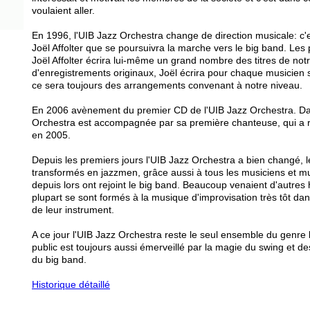
voulaient aller.
En 1996, l'UIB Jazz Orchestra change de direction musicale: c
Joël Affolter que se poursuivra la marche vers le big band. Le
Joël Affolter écrira lui-même un grand nombre des titres de notre
d'enregistrements originaux, Joël écrira pour chaque musicien s
ce sera toujours des arrangements convenant à notre niveau.
En 2006 avènement du premier CD de l'UIB Jazz Orchestra. Da
Orchestra est accompagnée par sa première chanteuse, qui a re
en 2005.
Depuis les premiers jours l'UIB Jazz Orchestra a bien changé, l
transformés en jazzmen, grâce aussi à tous les musiciens et m
depuis lors ont rejoint le big band. Beaucoup venaient d'autres 
plupart se sont formés à la musique d'improvisation très tôt da
de leur instrument.
A ce jour l'UIB Jazz Orchestra reste le seul ensemble du genre l
public est toujours aussi émerveillé par la magie du swing et d
du big band.
Historique détaillé