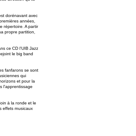
'est dorénavant avec
s premières années,
 répertoire. A partir
a propre partition,
ns ce CD l'UIB Jazz
joint le big band
es fanfarons se sont
usiciennes qui
horizons et pour la
ns l'apprentissage
oin à la ronde et le
es effets musicaux