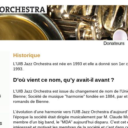
Historique
L'UIB Jazz Orchestra est née en 1993 et elle a donné son 1er c
1993.
D’où vient ce nom, qu’y avait-il avant ?
L'UIB Jazz Orchestra est issue du changement de nom de l'Uni
Bienne; Société de musique "harmonie" fondée en 1884, par et
romands de Bienne.
L'évolution d'une harmonie vers l'UIB Jazz Orchestra d'aujourd'
l'époque la société était dirigée musicalement par M. Claude Mo
membre d'un big band, le "MDA" aujourd'hui disparu. C'est cet
intéressait et motivait les membres de la société et c'est dans ce