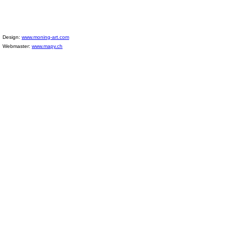
Design:
www.moning-art.com
Webmaster:
www.mapy.ch