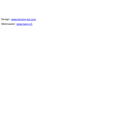
Design:
www.moning-art.com
Webmaster:
www.mapy.ch