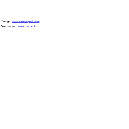
Design:
www.moning-art.com
Webmaster:
www.mapy.ch